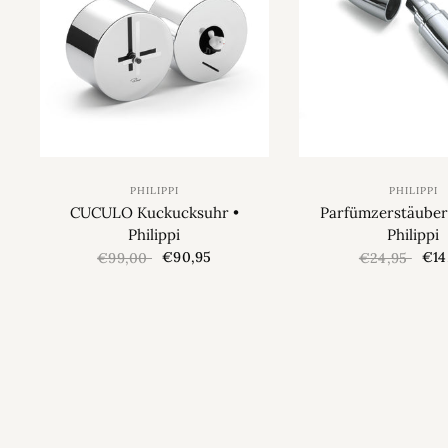
PHILIPPI
PHILIPPI
CUCULO Kuckucksuhr •
Parfümzerstäuber 
Philippi
Philippi
€90,95
€14
€99,00
€24,95