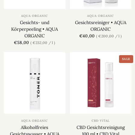
AQUA ORGANIC
AQUA ORGANIC
Gesichts- und
Gesichtsreiniger • AQUA
Körperpeeling • AQUA
ORGANIC
ORGANIC
€40,00
€200,00
/
l
€58,00
€232,00
/
l
SALE
AQUA ORGANIC
CBD VITAL
Alkoholfreies
CBD Gesichtsreinigung
Gesichtswasser • AQUA
100 ml • CBD Vital