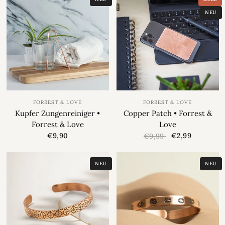
NEU
FORREST & LOVE
FORREST & LOVE
Kupfer Zungenreiniger •
Copper Patch • Forrest &
Forrest & Love
Love
€9,90
€2,99
€9,99
NEU
NEU