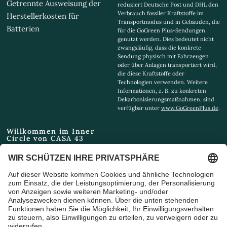
Getrennte Ausweisung der
reduziert Deutsche Post und DHL den
Verbrauch fossiler Kraftstoffe im
Herstellerkosten für
Transportmodus und in Gebäuden, die
Batterien
für die GoGreen Plus-Sendungen
genutzt werden. Dies bedeutet nicht
zwangsläufig, dass die konkrete
Sendung physisch mit Fahrzeugen
oder über Anlagen transportiert wird,
die diese Kraftstoffe oder
Technologien verwenden. Weitere
Informationen, z. B. zu konkreten
Dekarbonisierungsmaßnahmen, sind
verfügbar unter
www.GoGreenPlus.de
.
Willkommen im Inner
Circle von CASA 43
Email
Ich bin damit einverstanden,
Marketing-E-Mails und
Sonderangebote zu erhalten