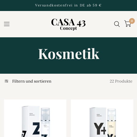
Versandkostenfrei in DE ab 59 €
0
Kosmetik
Filtern und sortieren
22 Produkte