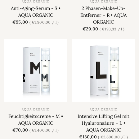
AQUA ORGANIC
AQUA ORGANIC
Anti-Aging-Serum - S •
2 Phasen-Make-Up-
AQUA ORGANIC
Entferner – R • AQUA
ORGANIC
€95,00
€1.900,00
/
l
€29,00
€193,33
/
l
AQUA ORGANIC
AQUA ORGANIC
Feuchtigkeitscreme - M •
Intensive Lifting Gel mit
AQUA ORGANIC
Hyaluronsäure – L •
AQUA ORGANIC
€70,00
€1.400,00
/
l
€130,00
€2.600,00
/
l