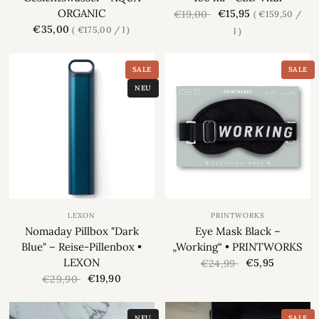
ORGANIC
€15,95
€19,00
€159,50
/
€35,00
€175,00
/
l
l
SALE
SALE
NEU
LEXON
PRINTWORKS
Nomaday Pillbox "Dark
Eye Mask Black –
Blue" – Reise-Pillenbox •
„Working“ • PRINTWORKS
LEXON
€5,95
€24,99
€19,90
€29,90
NEU
SALE