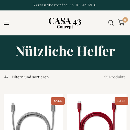
Versandkostenfrei in DE ab 59 €
0
Nützliche Helfer
Filtern und sortieren
55 Produkte
SALE
SALE