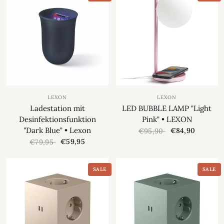
LEXON
LEXON
Ladestation mit
LED BUBBLE LAMP "Light
Desinfektionsfunktion
Pink" • LEXON
"Dark Blue" • Lexon
€84,90
€95,90
€59,95
€79,95
SALE
SALE