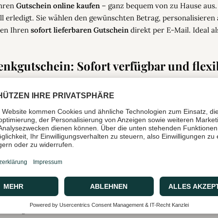
Ihren
Gutschein online kaufen
– ganz bequem von zu Hause aus. 
nell erledigt. Sie wählen den gewünschten Betrag, personalisiere
ten Ihren
sofort lieferbaren Gutschein
direkt per E-Mail. Ideal a
enkgutschein: Sofort verfügbar und flexi
kgutschein
kommt nicht nur schnell, sondern sieht auch wunder
digital weitergeleitet werden. Die beschenkte Person kann ihn fl
sen – von stilvollen Interior-Stücken über edle Accessoires bis
A 43 Gutschein?
:
Unsere Produkte stehen für Stil, Design und Langlebigkeit.
t:
Auch der Gutschein selbst ist ein kleines Kunstwerk.
t nach dem Kauf als PDF in Ihrem Posteingang.
r das gesamte CASA 43 Sortiment.