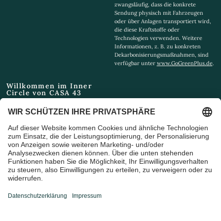
zwangsläufig, dass die konkrete
Sendung physisch mit Fahrzeugen
oder über Anlagen transportiert wird,
die diese Kraftstoffe oder
Technologien verwenden. Weitere
Informationen, z. B. zu konkreten
Dekarbonisierungsmaßnahmen, sind
verfügbar unter
www.GoGreenPlus.de
.
Willkommen im Inner
Circle von CASA 43
Email
Ich bin damit einverstanden,
Marketing-E-Mails und
Sonderangebote zu erhalten