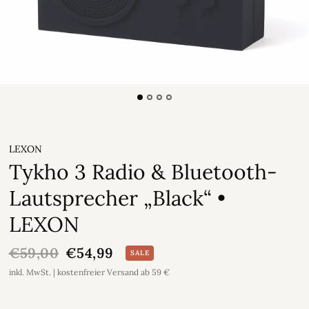
LEXON
Tykho 3 Radio & Bluetooth-
Lautsprecher „Black“ •
LEXON
€59,00
€54,99
SALE
inkl. MwSt. | kostenfreier Versand ab 59 €