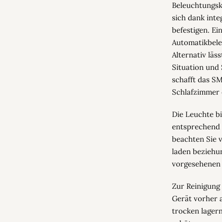
Beleuchtungsk
sich dank int
befestigen. Ei
Automatikbele
Alternativ läs
Situation und
schafft das S
Schlafzimmer 
Die Leuchte b
entsprechend 
beachten Sie 
laden beziehun
vorgesehenen
Zur Reinigung 
Gerät vorher 
trocken lager