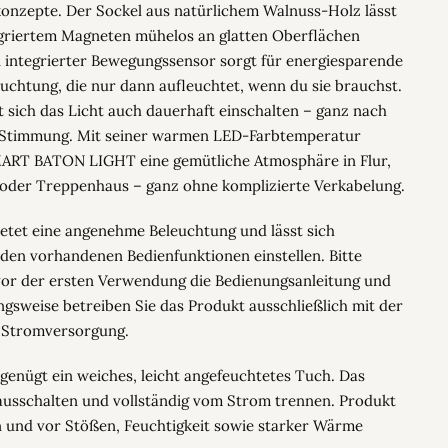
onzepte. Der Sockel aus natürlichem Walnuss-Holz lässt
egriertem Magneten mühelos an glatten Oberflächen
n integrierter Bewegungssensor sorgt für energiesparende
uchtung, die nur dann aufleuchtet, wenn du sie brauchst.
st sich das Licht auch dauerhaft einschalten – ganz nach
 Stimmung. Mit seiner warmen LED-Farbtemperatur
MART BATON LIGHT eine gemütliche Atmosphäre in Flur,
oder Treppenhaus – ganz ohne komplizierte Verkabelung.
ietet eine angenehme Beleuchtung und lässt sich
den vorhandenen Bedienfunktionen einstellen. Bitte
vor der ersten Verwendung die Bedienungsanleitung und
gsweise betreiben Sie das Produkt ausschließlich mit der
 Stromversorgung.
genügt ein weiches, leicht angefeuchtetes Tuch. Das
ausschalten und vollständig vom Strom trennen. Produkt
n und vor Stößen, Feuchtigkeit sowie starker Wärme