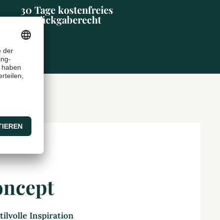
30 Tage kostenfreies
Rückgaberecht
oncept
ilvolle Inspiration