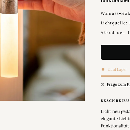
funktionale
Walnuss-Holz
Lichtquelle:
Akkudauer: 1
2 auf Lager
Frage zum P
BESCHREIB
Licht neu ged
elegante Licht
Funktionalität