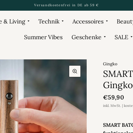
Versandkostenfrei in DE ab 59 €
 & Living
Technik
Accessoires
Beaut
Summer Vibes
Geschenke
SALE
Gingko
SMART 
Gingko
€59,90
inkl. MwSt. | kost
SMART BATON