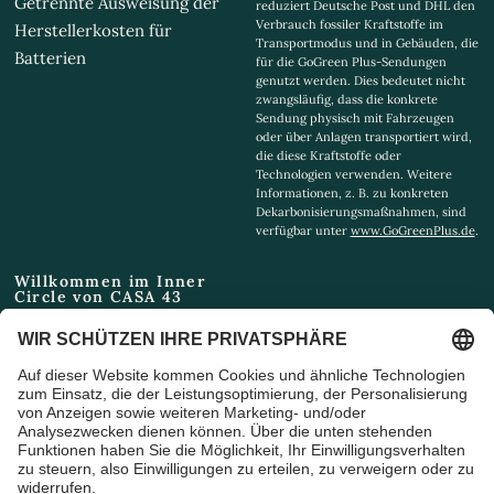
Getrennte Ausweisung der
reduziert Deutsche Post und DHL den
Verbrauch fossiler Kraftstoffe im
Herstellerkosten für
Transportmodus und in Gebäuden, die
Batterien
für die GoGreen Plus-Sendungen
genutzt werden. Dies bedeutet nicht
zwangsläufig, dass die konkrete
Sendung physisch mit Fahrzeugen
oder über Anlagen transportiert wird,
die diese Kraftstoffe oder
Technologien verwenden. Weitere
Informationen, z. B. zu konkreten
Dekarbonisierungsmaßnahmen, sind
verfügbar unter
www.GoGreenPlus.de
.
Willkommen im Inner
Circle von CASA 43
Email
Ich bin damit einverstanden,
Marketing-E-Mails und
Sonderangebote zu erhalten