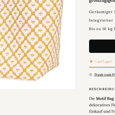
großzügigem
Geräumiger 
Integrierter
Bis zu 10 kg 
1 auf Lager
Frage zum P
BESCHREIB
Die
Motif Bag
dekoratives F
Einkauf und Fr