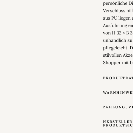
persönliche Di
Verschluss hil
aus PU liegen
Ausführung ein
von H 32 × B 3
unhandlich zu 
pflegeleicht. 
stilvollen Akze
Shopper mit b
PRODUKTDA
WARNHINWE
ZAHLUNG, V
HERSTELLER
PRODUKTSI