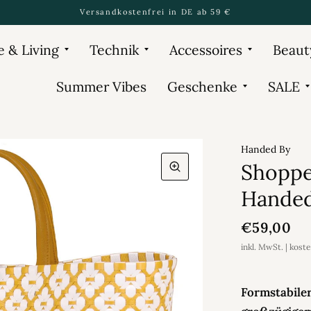
Versandkostenfrei in DE ab 59 €
 & Living
Technik
Accessoires
Beaut
Summer Vibes
Geschenke
SALE
Handed By
Shoppe
Handed
€59,00
inkl. MwSt. | kost
Formstabiler