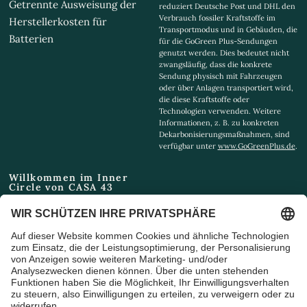
Getrennte Ausweisung der
reduziert Deutsche Post und DHL den
Verbrauch fossiler Kraftstoffe im
Herstellerkosten für
Transportmodus und in Gebäuden, die
Batterien
für die GoGreen Plus-Sendungen
genutzt werden. Dies bedeutet nicht
zwangsläufig, dass die konkrete
Sendung physisch mit Fahrzeugen
oder über Anlagen transportiert wird,
die diese Kraftstoffe oder
Technologien verwenden. Weitere
Informationen, z. B. zu konkreten
Dekarbonisierungsmaßnahmen, sind
verfügbar unter
www.GoGreenPlus.de
.
Willkommen im Inner
Circle von CASA 43
Email
Ich bin damit einverstanden,
Marketing-E-Mails und
Sonderangebote zu erhalten