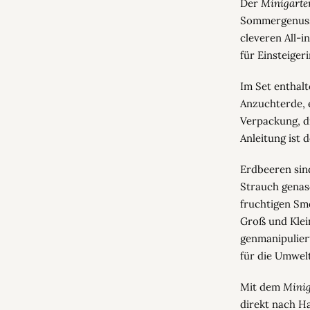
Der
Minigarte
Sommergenuss 
cleveren All-i
für Einsteiger
Im Set enthal
Anzuchterde, 
Verpackung, di
Anleitung ist 
Erdbeeren sin
Strauch genas
fruchtigen Smo
Groß und Klein
genmanipulier
für die Umwel
Mit dem
Minig
direkt nach Ha