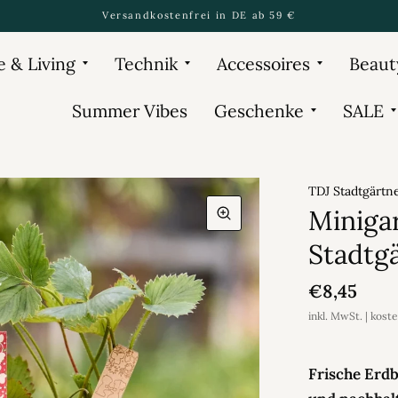
Versandkostenfrei in DE ab 59 €
 & Living
Technik
Accessoires
Beaut
Summer Vibes
Geschenke
SALE
TDJ Stadtgärt
Miniga
Stadtg
€8,45
inkl. MwSt. | kost
Frische Erd