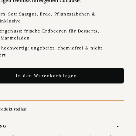
tigen Genuss im eigenen Zuhause.
em-Set: Saatgut, Erde, Pflanzstäbchen &
inklusive
genuss: frische Erdbeeren für Desserts,
 Marmeladen
 hochwertig: ungebeizt, chemiefrei & nicht
ert
In den Warenkorb legen
rodukt stellen
UNG