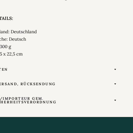
AILS:
sland: Deutschland
che: Deutsch
 300 g
,5 x 22,5 cm
TEN
ERSAND, RÜCKSENDUNG
/IMPORTEUR GEM.
CHERHEITSVERORDNUNG