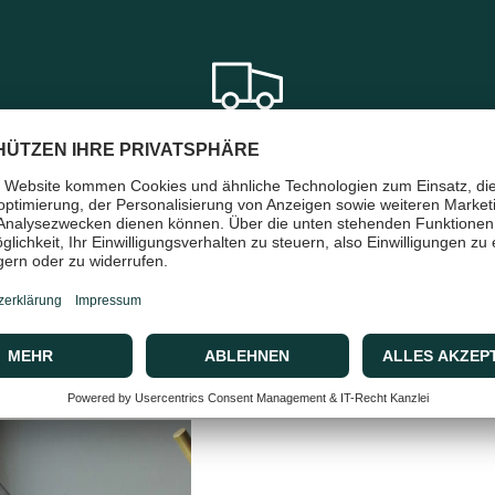
en
Schneller & sicherer Versand
mit DHL