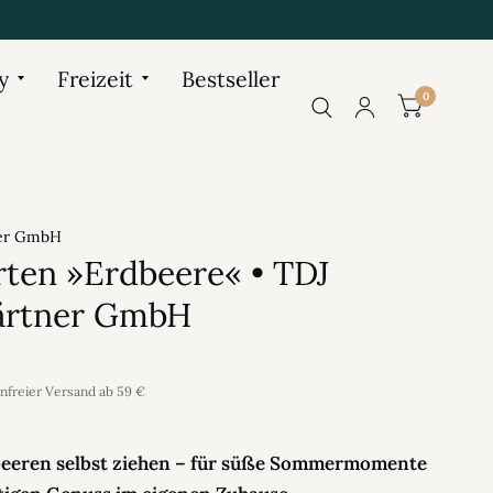
y
Freizeit
Bestseller
0
ner GmbH
rten »Erdbeere« • TDJ
ärtner GmbH
enfreier Versand ab 59 €
beeren selbst ziehen – für süße Sommermomente