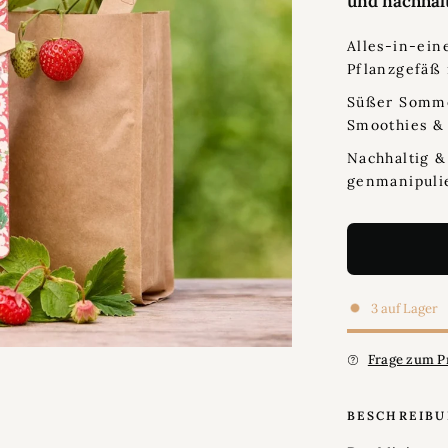
und nachhal
Alles-in-ein
Pflanzgefäß 
Süßer Sommer
Smoothies &
Nachhaltig &
genmanipuli
3 auf Lager
Frage zum P
BESCHREIB