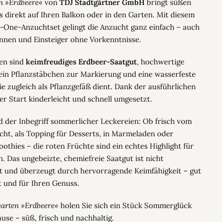
n »Erdbeere«
von
TDJ Stadtgärtner GmbH
bringt süßen
direkt auf Ihren Balkon oder in den Garten. Mit diesem
n-One-Anzuchtset gelingt die Anzucht ganz einfach – auch
innen und Einsteiger ohne Vorkenntnisse.
ten sind
keimfreudiges Erdbeer-Saatgut
, hochwertige
ein Pflanzstäbchen zur Markierung und eine wasserfeste
e zugleich als Pflanzgefäß dient. Dank der ausführlichen
der Start kinderleicht und schnell umgesetzt.
d der Inbegriff sommerlicher Leckereien: Ob frisch vom
cht, als Topping für Desserts, in Marmeladen oder
othies – die roten Früchte sind ein echtes Highlight für
. Das ungebeizte, chemiefreie Saatgut ist nicht
t und überzeugt durch hervorragende Keimfähigkeit – gut
t und für Ihren Genuss.
arten »Erdbeere«
holen Sie sich ein Stück Sommerglück
use – süß, frisch und nachhaltig.