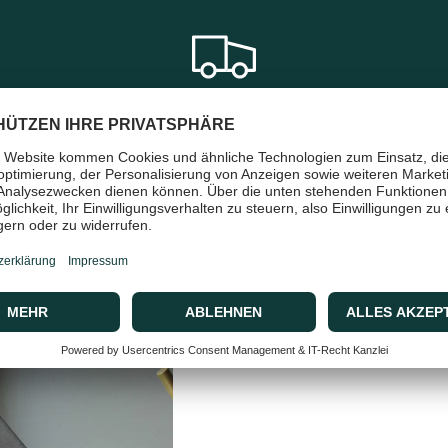
en
Schneller & sicherer Versand
mit DHL