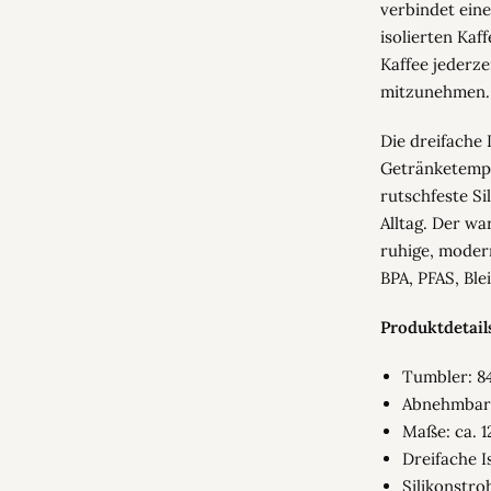
verbindet ein
isolierten Kaf
Kaffee jederz
mitzunehmen.
Die dreifache 
Getränketempe
rutschfeste S
Alltag. Der wa
ruhige, modern
BPA, PFAS, Ble
Produktdetail
Tumbler: 8
Abnehmbare
Maße: ca. 12
Dreifache I
Silikonstr