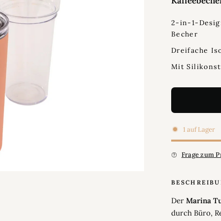
Kaffeebecher
2-in-1-Desi
Becher
Dreifache Is
Mit Silikons
1 auf Lager
Frage zum P
BESCHREIB
Der
Marina Tu
durch Büro, Re