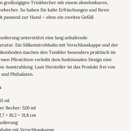
en großzügigen Trinkbecher mit einem abnehmbaren,
feebecher. So haben Sie kalte Erfrischungen und Ihren
eit passend zur Hand – ohne ein zweites Gefäß
Isolierung unterstützt eine lang anhaltende
ratur. Ein Silikonstrohhalm mit Verschlusskappe und der
ilikonboden machen den Tumbler besonders praktisch im
rmen Pfirsichton verleiht dem funktionalen Design eine
e Ausstrahlung. Laut Hersteller ist das Produkt frei von
i und Phthalaten.
s
45 ml
r Becher: 520 ml
,7 × 10,2 × 31,8 cm
solierung
ohhalm mit Verschlusskappe