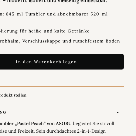
 – modern, isoliert und vielseitig einsetzbar.
gn: 845-ml-Tumbler und abnehmbarer 520-ml-
olierung für heiße und kalte Getränke
trohhalm, Verschlusskappe und rutschfestem Boden
In den Warenkorb legen
rodukt stellen
UNG
mbler „Pastel Peach“ von ASOBU
begleitet Sie stilvoll
ise und Freizeit. Sein durchdachtes 2-in-1-Design