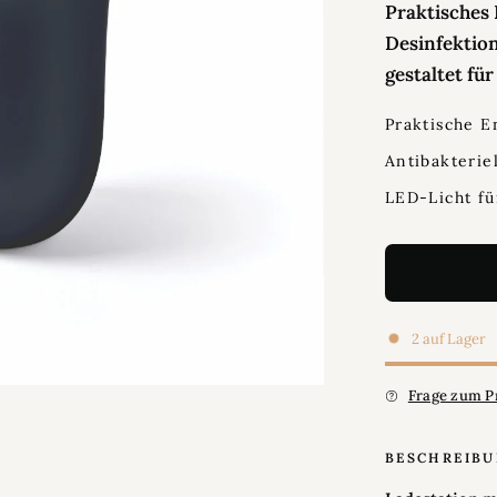
Praktisches
Desinfektio
gestaltet fü
Praktische E
Antibakterie
LED-Licht fü
2 auf Lager
Frage zum P
BESCHREIB