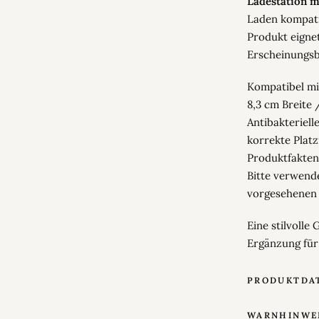
Ladestation m
Laden kompati
Produkt eignet
Erscheinungsb
Kompatibel mi
8,3 cm Breite 
Antibakteriell
korrekte Platz
Produktfakten
Bitte verwend
vorgesehenen 
Eine stilvolle
Ergänzung für
PRODUKTDA
WARNHINWE