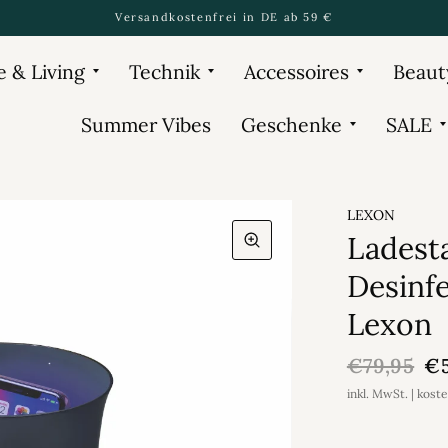
Versandkostenfrei in DE ab 59 €
 & Living
Technik
Accessoires
Beaut
Summer Vibes
Geschenke
SALE
LEXON
Ladest
Desinfe
Lexon
€79,95
€5
inkl. MwSt. | kost