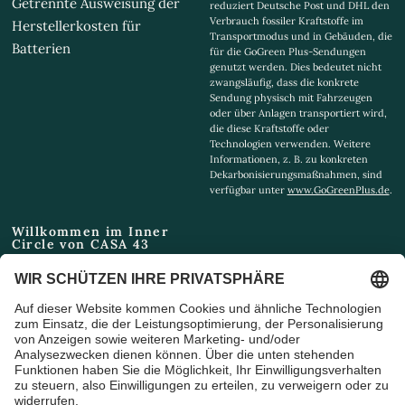
Getrennte Ausweisung der
reduziert Deutsche Post und DHL den
Verbrauch fossiler Kraftstoffe im
Herstellerkosten für
Transportmodus und in Gebäuden, die
Batterien
für die GoGreen Plus-Sendungen
genutzt werden. Dies bedeutet nicht
zwangsläufig, dass die konkrete
Sendung physisch mit Fahrzeugen
oder über Anlagen transportiert wird,
die diese Kraftstoffe oder
Technologien verwenden. Weitere
Informationen, z. B. zu konkreten
Dekarbonisierungsmaßnahmen, sind
verfügbar unter
www.GoGreenPlus.de
.
Willkommen im Inner
Circle von CASA 43
Email
Ich bin damit einverstanden,
Marketing-E-Mails und
Sonderangebote zu erhalten