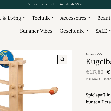
Versandkostenfrei in DE ab 59 €
 & Living
Technik
Accessoires
Beaut
Summer Vibes
Geschenke
SALE
small foot
Kugelba
€117,80
€
inkl. MwSt. | kost
Spielspaß in
bunten Detai