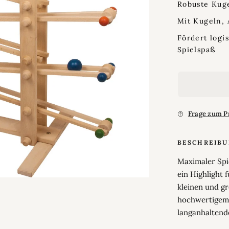
Robuste Kug
Mit Kugeln, 
Fördert logi
Spielspaß
Frage zum P
BESCHREIB
Maximaler Spi
ein Highlight 
kleinen und g
hochwertigem M
langanhaltend