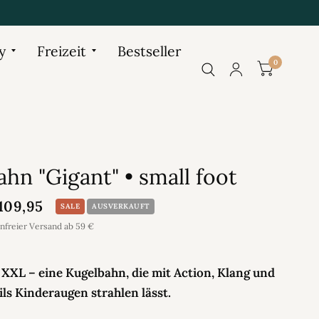
y
Freizeit
Bestseller
0
hn "Gigant" • small foot
109,95
SALE
AUSVERKAUFT
enfreier Versand ab 59 €
 XXL – eine Kugelbahn, die mit Action, Klang und
ls Kinderaugen strahlen lässt.