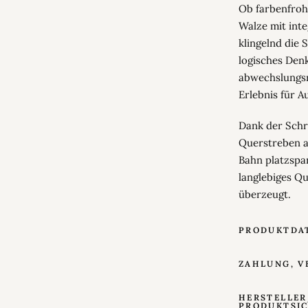
Ob farbenfrohe
Walze mit int
klingelnd die 
logisches Den
abwechslungsr
Erlebnis für 
Dank der Schr
Querstreben a
Bahn platzspa
langlebiges Qu
überzeugt.
PRODUKTDA
ZAHLUNG, V
HERSTELLER
PRODUKTSI