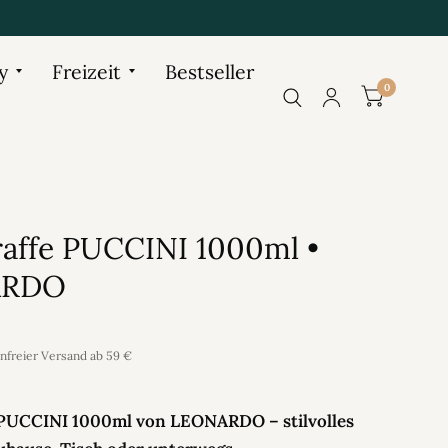
y
Freizeit
Bestseller
0
raffe PUCCINI 1000ml •
ARDO
enfreier Versand ab 59 €
 PUCCINI 1000ml von LEONARDO – stilvolles