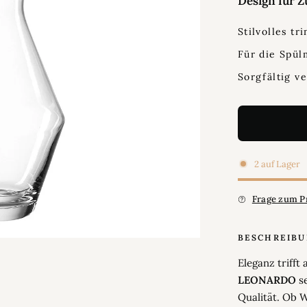
Design für Z
Stilvolles 
Für die Spül
Sorgfältig v
2 auf Lager
Frage zum P
BESCHREIB
Eleganz trifft 
LEONARDO
se
Qualität. Ob W