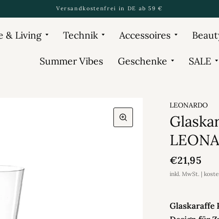
Versandkostenfrei in DE ab 59 €
 & Living
Technik
Accessoires
Beaut
Summer Vibes
Geschenke
SALE
LEONARDO
Glaska
LEON
€21,95
inkl. MwSt. | kost
Glaskaraffe