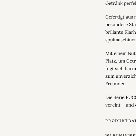
Getränk perfek
Gefertigt aus
besondere Stab
brillante Klar
spülmaschineng
Mit einem Nutz
Platz, um Getr
fügt sich harm
zum unverzich
Freunden.
Die Serie PUCC
vereint – und d
PRODUKTDA
WARNHINWE