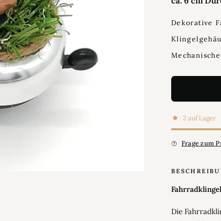
ca. 6 cm Du
Dekorative F
Klingelgehäu
Mechanische
2 auf Lager
Frage zum P
BESCHREIB
Fahrradklinge
Die Fahrradkl