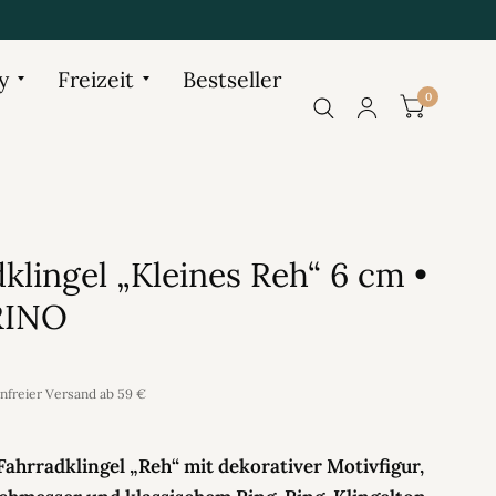
y
Freizeit
Bestseller
0
klingel „Kleines Reh“ 6 cm •
RINO
enfreier Versand ab 59 €
hrradklingel „Reh“ mit dekorativer Motivfigur,