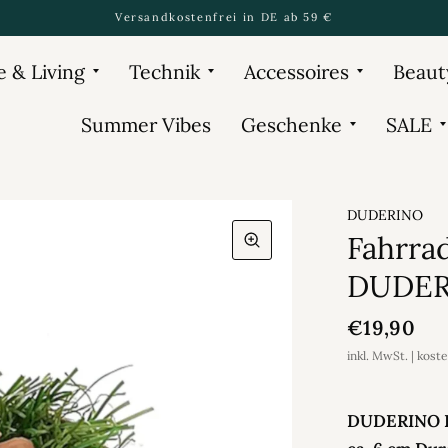
Versandkostenfrei in DE ab 59 €
 & Living
Technik
Accessoires
Beaut
Summer Vibes
Geschenke
SALE
DUDERINO
Fahrrad
DUDE
€19,90
inkl. MwSt. | kost
DUDERINO Fa