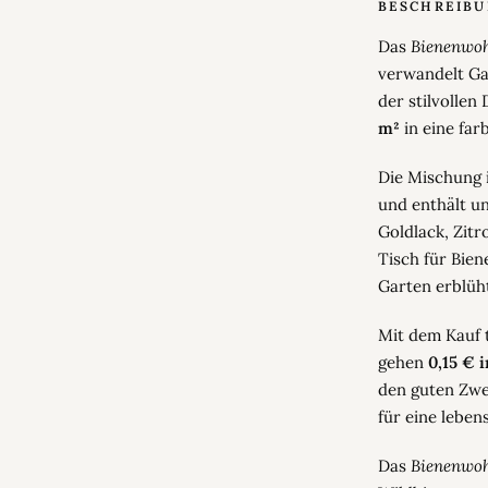
BESCHREIB
Das
Bienenwoh
verwandelt Ga
der stilvollen
m²
in eine far
Die Mischung i
und enthält u
Goldlack, Zitr
Tisch für Bie
Garten erblüh
Mit dem Kauf t
gehen
0,15 € 
den guten Zwec
für eine lebe
Das
Bienenwoh