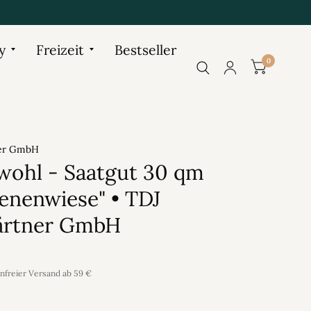
y
Freizeit
Bestseller
0
ner GmbH
wohl - Saatgut 30 qm
enenwiese" • TDJ
ärtner GmbH
enfreier Versand ab 59 €