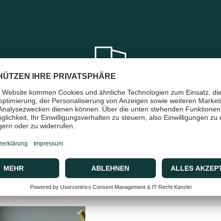
en
Schneller & sicherer Versand
mit DHL