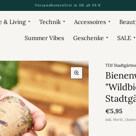
Versandkostenfrei in DE ab 59 €
 & Living
Technik
Accessoires
Beaut
Summer Vibes
Geschenke
SALE
TDJ Stadtgärt
Bienen
"Wildbi
Stadtg
€5,95
inkl. MwSt. | kost