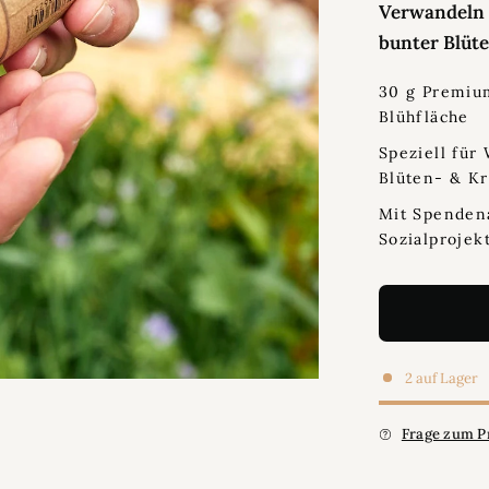
Verwandeln S
bunter Blüt
30 g Premium
Blühfläche
Speziell für
Blüten- & Kr
Mit Spendena
Sozialprojek
2 auf Lager
Frage zum P