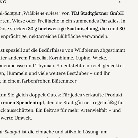
UNG
l-Saatgut „Wildbienenwiese“
von
TDJ Stadtgärtner GmbH
rten, Wiese oder Freifläche in ein summendes Paradies. In
 Dose stecken
30 g hochwertige Saatmischung
, die rund
30
benprächtige, nektarreiche Blühfläche verwandeln.
st speziell auf die Bedürfnisse von Wildbienen abgestimmt
nter anderem Phacelia, Kornblume, Lupine, Wicke,
onenmelisse und Thymian. So entsteht ein reich gedeckter
nen, Hummeln und viele weitere Bestäuber – und Ihr
t in einem farbenfrohen Blütenmeer.
un Sie gleich doppelt Gutes: Für jedes verkaufte Produkt
in einen Spendentopf
, den die Stadtgärtner regelmäßig für
k ausschütten. Ein Beitrag für mehr Artenvielfalt – und
nswerte Umwelt.
l-Saatgut
ist die einfache und stilvolle Lösung, um