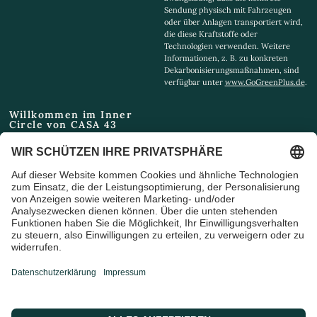
Sendung physisch mit Fahrzeugen
oder über Anlagen transportiert wird,
die diese Kraftstoffe oder
Technologien verwenden. Weitere
Informationen, z. B. zu konkreten
Dekarbonisierungsmaßnahmen, sind
verfügbar unter
www.GoGreenPlus.de
.
Willkommen im Inner
Circle von CASA 43
Email
Ich bin damit einverstanden,
Marketing-E-Mails und
Sonderangebote zu erhalten
© 2026 CASA 43 Concept, Powered by shopify