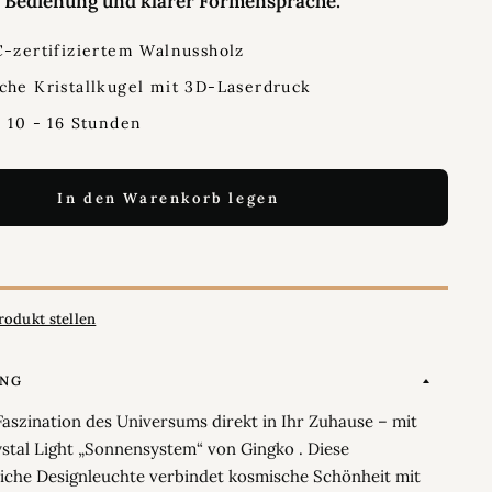
r Bedienung und klarer Formensprache.
C-zertifiziertem Walnussholz
che Kristallkugel mit 3D-Laserdruck
: 10 - 16 Stunden
In den Warenkorb legen
rodukt stellen
UNG
Faszination des Universums direkt in Ihr Zuhause – mit
stal Light „Sonnensystem“ von Gingko . Diese
che Designleuchte verbindet kosmische Schönheit mit