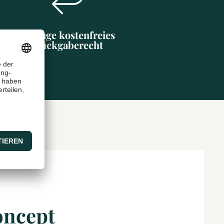
30 Tage kostenfreies
Rückgaberecht
oncept