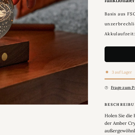
funktionale
Basis aus FS
unzerbrechli
Akkulaufzeit
3 auf Lager
Frage zum P
BESCHREIB
Holen Sie die 
der Amber Cry
außergewöhnli