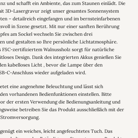
ganz und schafft ein Ambiente, das zum Staunen einlädt. Die
 mit 3D-Lasergravur zeigt unser gesamtes Sonnensystem
eten – detailreich eingefangen und im bernsteinfarbenen
svoll in Szene gesetzt. Mit nur einer sanften Berührung
pfes am Sockel wechseln Sie zwischen drei
fen und gestalten so Ihre persönliche Lichtatmosphäre.
 FSC-zertifiziertem Walnussholz sorgt für natürliche
tloses Design. Dank des integrierten Akkus genießen Sie
den kabelloses Licht , bevor die Lampe über den
SB-C-Anschluss wieder aufgeladen wird.
ietet eine angenehme Beleuchtung und lässt sich
den vorhandenen Bedienfunktionen einstellen. Bitte
vor der ersten Verwendung die Bedienungsanleitung und
gsweise betreiben Sie das Produkt ausschließlich mit der
 Stromversorgung.
genügt ein weiches, leicht angefeuchtetes Tuch. Das