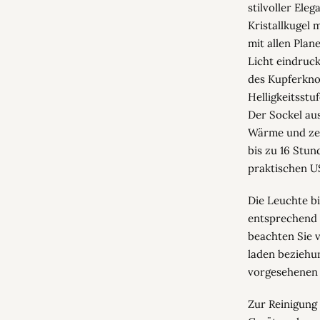
stilvoller Ele
Kristallkugel
mit allen Plan
Licht eindruck
des Kupferkno
Helligkeitsstu
Der Sockel aus
Wärme und zei
bis zu 16 Stun
praktischen U
Die Leuchte b
entsprechend 
beachten Sie 
laden beziehun
vorgesehenen
Zur Reinigung 