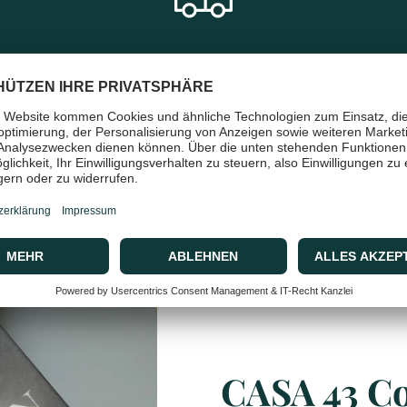
en
Schneller & sicherer Versand
mit DHL
CASA 43 C