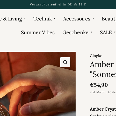
Versandkostenfrei in DE ab 59 €
 & Living
Technik
Accessoires
Beaut
Summer Vibes
Geschenke
SALE
Gingko
Amber 
"Sonne
€54,90
inkl. MwSt. | kost
Amber Cryst