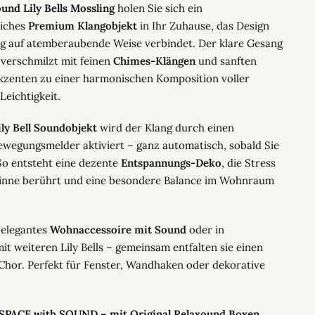
und Lily Bells Mossling
holen Sie sich ein
iches
Premium Klangobjekt
in Ihr Zuhause, das Design
g auf atemberaubende Weise verbindet. Der klare Gesang
 verschmilzt mit feinen
Chimes-Klängen
und sanften
zenten zu einer harmonischen Komposition voller
eichtigkeit.
ily Bell Soundobjekt
wird der Klang durch einen
ewegungsmelder aktiviert – ganz automatisch, sobald Sie
So entsteht eine dezente
Entspannungs-Deko
, die Stress
Sinne berührt und eine besondere Balance im Wohnraum
 elegantes
Wohnaccessoire mit Sound
oder in
t weiteren Lily Bells – gemeinsam entfalten sie einen
Chor. Perfekt für Fenster, Wandhaken oder dekorative
SPACE with SOUND – mit Original Relaxound Boxen.