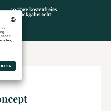
30 Tage kostenfreies
Rückgaberecht
oncept