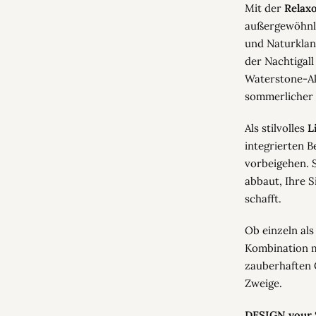
Mit der
Relaxo
außergewöhnl
und Naturklan
der Nachtigall
Waterstone-Ak
sommerlicher L
Als stilvolles
L
integrierten B
vorbeigehen. 
abbaut, Ihre 
schafft.
Ob einzeln als
Kombination mi
zauberhaften 
Zweige.
DESIGN your 