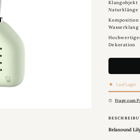
Klangobjekt
Naturklänge
Komposition
Wasserklang
Hochwertiges
Dekoration
1 auf Lager
Frage zum P
BESCHREIB
Relaxound Lily