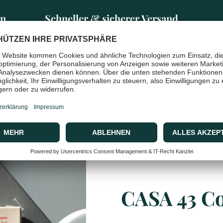
en
Schneller & sicherer Versand
mit DHL
CASA 43 C