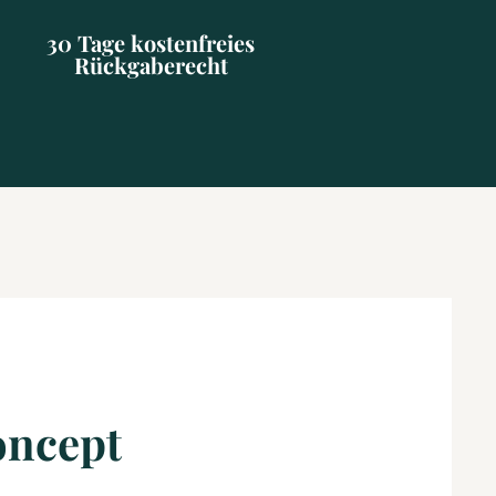
30 Tage kostenfreies
Rückgaberecht
oncept