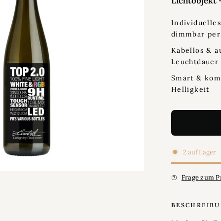
Lichtobjekt 
Individuelle
dimmbar per
Kabellos & a
Leuchtdauer
Smart & kom
Helligkeit
2 auf Lager
Frage zum P
BESCHREIB