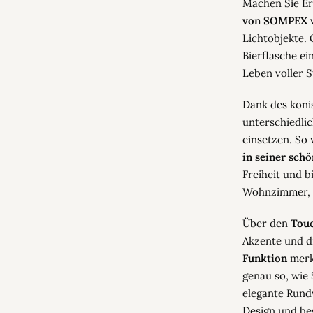
Machen Sie Er
von SOMPEX
v
Lichtobjekte.
Bierflasche ei
Leben voller S
Dank des kon
unterschiedli
einsetzen. So
in seiner sch
Freiheit und b
Wohnzimmer, B
Über den
Tou
Akzente und d
Funktion
merkt
genau so, wie 
elegante Rund
Design und be