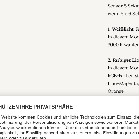
Sensor 5 Seku
wenn Sie 6 Se
1. Weißlicht-
In diesem Mo
3000 K wählen
2. Farbiges Li
In diesem Mod
RGB-Farben st
Blau-Magenta,
Orange
Dimmer:
In Modus 1. & 
Touch-Sensor 
Mit Memory-F