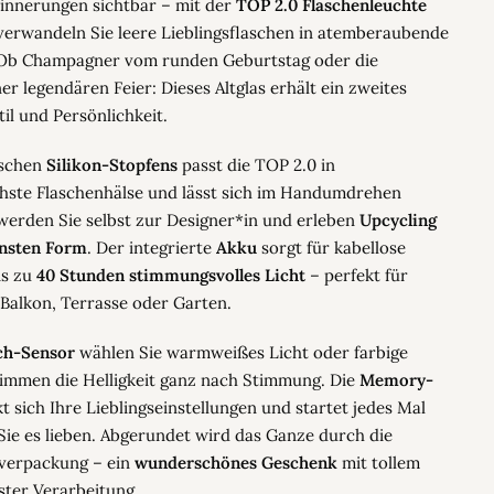
innerungen sichtbar – mit der
TOP 2.0 Flaschenleuchte
erwandeln Sie leere Lieblingsflaschen in atemberaubende
 Ob Champagner vom runden Geburtstag oder die
ner legendären Feier: Dieses Altglas erhält ein zweites
til und Persönlichkeit.
ischen
Silikon-Stopfens
passt die TOP 2.0 in
chste Flaschenhälse und lässt sich im Handumdrehen
 werden Sie selbst zur Designer*in und erleben
Upcycling
önsten Form
. Der integrierte
Akku
sorgt für kabellose
is zu
40 Stunden stimmungsvolles Licht
– perfekt für
alkon, Terrasse oder Garten.
ch-Sensor
wählen Sie warmweißes Licht oder farbige
immen die Helligkeit ganz nach Stimmung. Die
Memory-
 sich Ihre Lieblings­einstellungen und startet jedes Mal
Sie es lieben. Abgerundet wird das Ganze durch die
verpackung – ein
wunderschönes Geschenk
mit tollem
ster Verarbeitung.