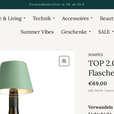
Versandkostenfrei in DE ab 59 €
 & Living
Technik
Accessoires
Beaut
Summer Vibes
Geschenke
SALE
SOMPEX
TOP 2.0
Flasch
€69,00
inkl. MwSt. | kost
Verwandeln S